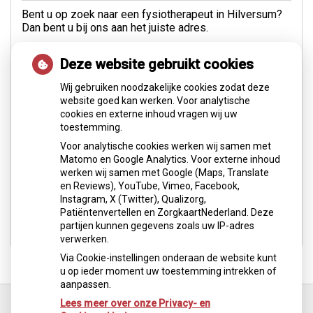
Bent u op zoek naar een fysiotherapeut in Hilversum?
Dan bent u bij ons aan het juiste adres.
U kunt zich via deze site gemakkelijk
online
Deze website gebruikt cookies
inschrijven
of
online een afspraak inplannen
.
Wij gebruiken noodzakelijke cookies zodat deze
Uiteraard kunt u ons ook bellen op 035 6247215 of
website goed kan werken. Voor analytische
mail naar
info@fysiopracticum.com
.
cookies en externe inhoud vragen wij uw
toestemming.
WEBSHOP
Voor analytische cookies werken wij samen met
In onze
webshop
kunt u braces en andere materialen
Matomo en Google Analytics. Voor externe inhoud
bestellen.
werken wij samen met Google (Maps, Translate
en Reviews), YouTube, Vimeo, Facebook,
Instagram, X (Twitter), Qualizorg,
Patiëntenvertellen en ZorgkaartNederland. Deze
partijen kunnen gegevens zoals uw IP-adres
verwerken.
Via Cookie-instellingen onderaan de website kunt
u op ieder moment uw toestemming intrekken of
aanpassen.
Ga
terug
Lees meer over onze Privacy- en