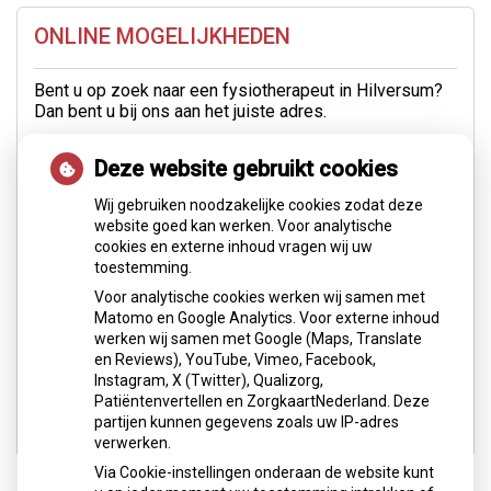
ONLINE MOGELIJKHEDEN
Bent u op zoek naar een fysiotherapeut in Hilversum?
Dan bent u bij ons aan het juiste adres.
U kunt zich via deze site gemakkelijk
online
Deze website gebruikt cookies
inschrijven
of
online een afspraak inplannen
.
Wij gebruiken noodzakelijke cookies zodat deze
Uiteraard kunt u ons ook bellen op 035 6247215 of
website goed kan werken. Voor analytische
mail naar
info@fysiopracticum.com
.
cookies en externe inhoud vragen wij uw
toestemming.
WEBSHOP
Voor analytische cookies werken wij samen met
In onze
webshop
kunt u braces en andere materialen
Matomo en Google Analytics. Voor externe inhoud
bestellen.
werken wij samen met Google (Maps, Translate
en Reviews), YouTube, Vimeo, Facebook,
Instagram, X (Twitter), Qualizorg,
Patiëntenvertellen en ZorgkaartNederland. Deze
partijen kunnen gegevens zoals uw IP-adres
verwerken.
Via Cookie-instellingen onderaan de website kunt