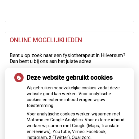
ONLINE MOGELIJKHEDEN
Bent u op zoek naar een fysiotherapeut in Hilversum?
Dan bent u bij ons aan het juiste adres.
U kunt zich via deze site gemakkelijk
online
Deze website gebruikt cookies
inschrijven
of
online een afspraak inplannen
.
Wij gebruiken noodzakelijke cookies zodat deze
Uiteraard kunt u ons ook bellen op 035 6247215 of
website goed kan werken. Voor analytische
mail naar
info@fysiopracticum.com
.
cookies en externe inhoud vragen wij uw
toestemming.
WEBSHOP
Voor analytische cookies werken wij samen met
In onze
webshop
kunt u braces en andere materialen
Matomo en Google Analytics. Voor externe inhoud
bestellen.
werken wij samen met Google (Maps, Translate
en Reviews), YouTube, Vimeo, Facebook,
Instagram, X (Twitter), Qualizorg,