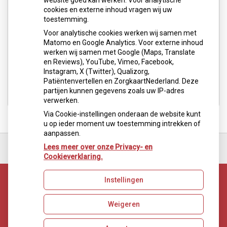
website goed kan werken. Voor analytische
mail naar
info@fysiopracticum.com
.
cookies en externe inhoud vragen wij uw
toestemming.
WEBSHOP
Voor analytische cookies werken wij samen met
In onze
webshop
kunt u braces en andere materialen
Matomo en Google Analytics. Voor externe inhoud
bestellen.
werken wij samen met Google (Maps, Translate
en Reviews), YouTube, Vimeo, Facebook,
Instagram, X (Twitter), Qualizorg,
Patiëntenvertellen en ZorgkaartNederland. Deze
partijen kunnen gegevens zoals uw IP-adres
verwerken.
Via Cookie-instellingen onderaan de website kunt
u op ieder moment uw toestemming intrekken of
aanpassen.
Ga
terug
Lees meer over onze Privacy- en
naar
Cookieverklaring.
de
bovenkant
Instellingen
van
de
website
Weigeren
Uw Zorg Online
|
Beheer
Privacy verklaring
|
Cookie-instellingen
|
Voorwaarden