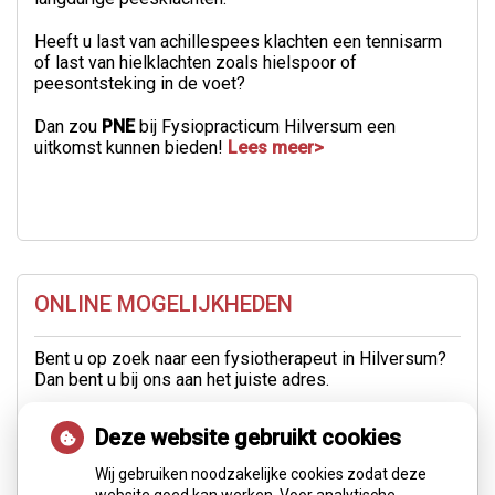
Heeft u last van achillespees klachten een tennisarm
of last van hielklachten zoals hielspoor of
peesontsteking in de voet?
Dan zou
PNE
bij Fysiopracticum Hilversum een
uitkomst kunnen bieden!
Lees meer>
ONLINE MOGELIJKHEDEN
Bent u op zoek naar een fysiotherapeut in Hilversum?
Dan bent u bij ons aan het juiste adres.
U kunt zich via deze site gemakkelijk
online
Deze website gebruikt cookies
inschrijven
of
online een afspraak inplannen
.
Wij gebruiken noodzakelijke cookies zodat deze
Uiteraard kunt u ons ook bellen op 035 6247215 of