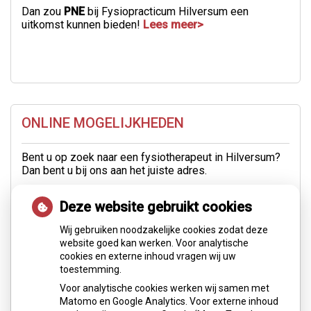
Dan zou
PNE
bij Fysiopracticum Hilversum een
uitkomst kunnen bieden!
Lees meer>
ONLINE MOGELIJKHEDEN
Bent u op zoek naar een fysiotherapeut in Hilversum?
Dan bent u bij ons aan het juiste adres.
U kunt zich via deze site gemakkelijk
online
Deze website gebruikt cookies
inschrijven
of
online een afspraak inplannen
.
Wij gebruiken noodzakelijke cookies zodat deze
Uiteraard kunt u ons ook bellen op 035 6247215 of
website goed kan werken. Voor analytische
mail naar
info@fysiopracticum.com
.
cookies en externe inhoud vragen wij uw
toestemming.
WEBSHOP
Voor analytische cookies werken wij samen met
In onze
webshop
kunt u braces en andere materialen
Matomo en Google Analytics. Voor externe inhoud
bestellen.